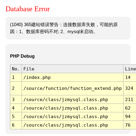
Database Error
(1040) 365建站错误警告：连接数据库失败，可能的原
因：1、数据库密码不对; 2、mysql未启动。
PHP Debug
No.
File
Line
1
/index.php
14
2
/source/function/function_extend.php
324
3
/source/class/jzmysql.class.php
211
4
/source/class/jzmysql.class.php
62
5
/source/class/jzmysql.class.php
94
6
/source/class/jzmysql.class.php
76