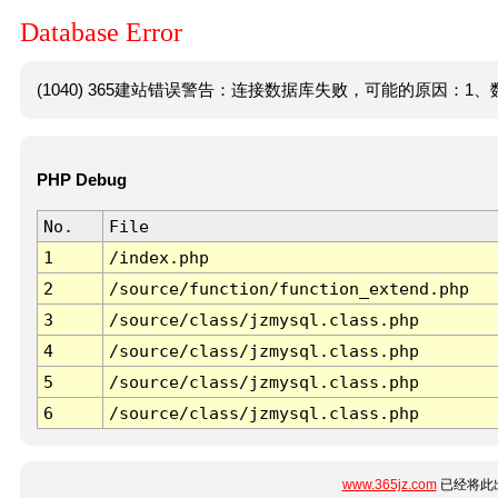
Database Error
(1040) 365建站错误警告：连接数据库失败，可能的原因：1、数
PHP Debug
No.
File
1
/index.php
2
/source/function/function_extend.php
3
/source/class/jzmysql.class.php
4
/source/class/jzmysql.class.php
5
/source/class/jzmysql.class.php
6
/source/class/jzmysql.class.php
www.365jz.com
已经将此