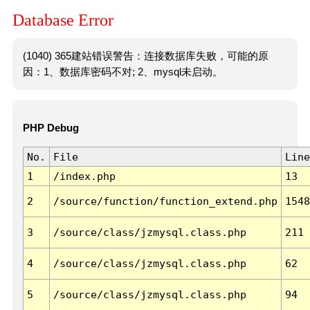
Database Error
(1040) 365建站错误警告：连接数据库失败，可能的原
因：1、数据库密码不对; 2、mysql未启动。
PHP Debug
No.
File
Line
1
/index.php
13
2
/source/function/function_extend.php
1548
3
/source/class/jzmysql.class.php
211
4
/source/class/jzmysql.class.php
62
5
/source/class/jzmysql.class.php
94