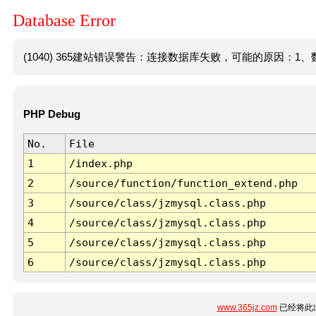
Database Error
(1040) 365建站错误警告：连接数据库失败，可能的原因：1、数
PHP Debug
No.
File
1
/index.php
2
/source/function/function_extend.php
3
/source/class/jzmysql.class.php
4
/source/class/jzmysql.class.php
5
/source/class/jzmysql.class.php
6
/source/class/jzmysql.class.php
www.365jz.com
已经将此