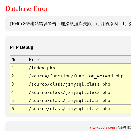
Database Error
(1040) 365建站错误警告：连接数据库失败，可能的原因：1、数
PHP Debug
No.
File
1
/index.php
2
/source/function/function_extend.php
3
/source/class/jzmysql.class.php
4
/source/class/jzmysql.class.php
5
/source/class/jzmysql.class.php
6
/source/class/jzmysql.class.php
www.365jz.com
已经将此