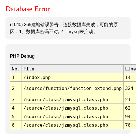
Database Error
(1040) 365建站错误警告：连接数据库失败，可能的原
因：1、数据库密码不对; 2、mysql未启动。
PHP Debug
No.
File
Line
1
/index.php
14
2
/source/function/function_extend.php
324
3
/source/class/jzmysql.class.php
211
4
/source/class/jzmysql.class.php
62
5
/source/class/jzmysql.class.php
94
6
/source/class/jzmysql.class.php
76