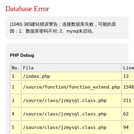
Database Error
(1040) 365建站错误警告：连接数据库失败，可能的原
因：1、数据库密码不对; 2、mysql未启动。
PHP Debug
No.
File
Line
1
/index.php
13
2
/source/function/function_extend.php
1548
3
/source/class/jzmysql.class.php
211
4
/source/class/jzmysql.class.php
62
5
/source/class/jzmysql.class.php
94