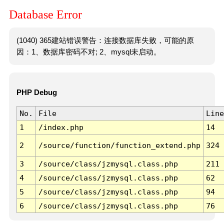
Database Error
(1040) 365建站错误警告：连接数据库失败，可能的原
因：1、数据库密码不对; 2、mysql未启动。
PHP Debug
No.
File
Line
1
/index.php
14
2
/source/function/function_extend.php
324
3
/source/class/jzmysql.class.php
211
4
/source/class/jzmysql.class.php
62
5
/source/class/jzmysql.class.php
94
6
/source/class/jzmysql.class.php
76