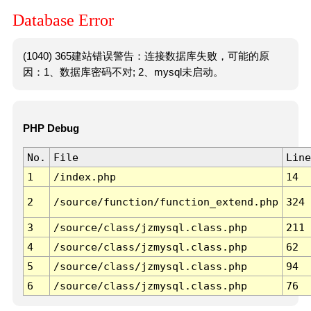
Database Error
(1040) 365建站错误警告：连接数据库失败，可能的原
因：1、数据库密码不对; 2、mysql未启动。
PHP Debug
No.
File
Line
1
/index.php
14
2
/source/function/function_extend.php
324
3
/source/class/jzmysql.class.php
211
4
/source/class/jzmysql.class.php
62
5
/source/class/jzmysql.class.php
94
6
/source/class/jzmysql.class.php
76