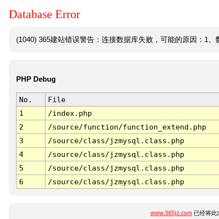
Database Error
(1040) 365建站错误警告：连接数据库失败，可能的原因：1、数
PHP Debug
No.
File
1
/index.php
2
/source/function/function_extend.php
3
/source/class/jzmysql.class.php
4
/source/class/jzmysql.class.php
5
/source/class/jzmysql.class.php
6
/source/class/jzmysql.class.php
www.365jz.com
已经将此