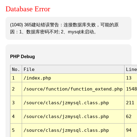
Database Error
(1040) 365建站错误警告：连接数据库失败，可能的原
因：1、数据库密码不对; 2、mysql未启动。
PHP Debug
No.
File
Line
1
/index.php
13
2
/source/function/function_extend.php
1548
3
/source/class/jzmysql.class.php
211
4
/source/class/jzmysql.class.php
62
5
/source/class/jzmysql.class.php
94