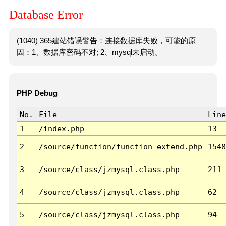
Database Error
(1040) 365建站错误警告：连接数据库失败，可能的原
因：1、数据库密码不对; 2、mysql未启动。
PHP Debug
No.
File
Line
1
/index.php
13
2
/source/function/function_extend.php
1548
3
/source/class/jzmysql.class.php
211
4
/source/class/jzmysql.class.php
62
5
/source/class/jzmysql.class.php
94