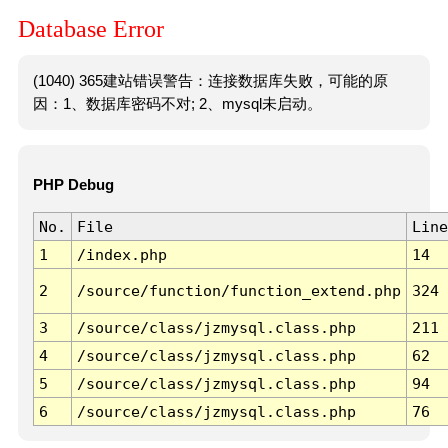
Database Error
(1040) 365建站错误警告：连接数据库失败，可能的原
因：1、数据库密码不对; 2、mysql未启动。
PHP Debug
No.
File
Line
1
/index.php
14
2
/source/function/function_extend.php
324
3
/source/class/jzmysql.class.php
211
4
/source/class/jzmysql.class.php
62
5
/source/class/jzmysql.class.php
94
6
/source/class/jzmysql.class.php
76