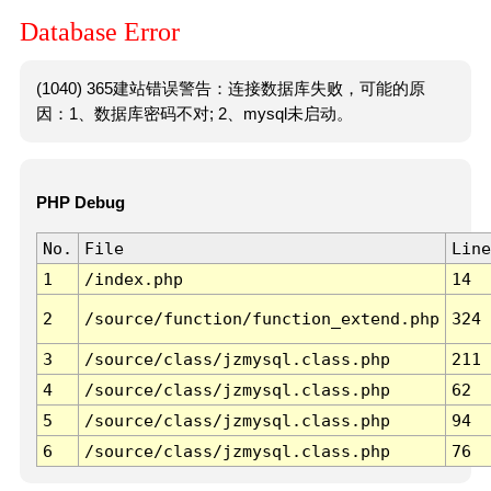
Database Error
(1040) 365建站错误警告：连接数据库失败，可能的原
因：1、数据库密码不对; 2、mysql未启动。
PHP Debug
No.
File
Line
1
/index.php
14
2
/source/function/function_extend.php
324
3
/source/class/jzmysql.class.php
211
4
/source/class/jzmysql.class.php
62
5
/source/class/jzmysql.class.php
94
6
/source/class/jzmysql.class.php
76