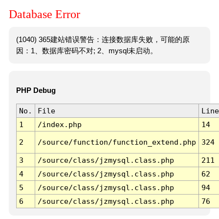
Database Error
(1040) 365建站错误警告：连接数据库失败，可能的原
因：1、数据库密码不对; 2、mysql未启动。
PHP Debug
No.
File
Line
1
/index.php
14
2
/source/function/function_extend.php
324
3
/source/class/jzmysql.class.php
211
4
/source/class/jzmysql.class.php
62
5
/source/class/jzmysql.class.php
94
6
/source/class/jzmysql.class.php
76