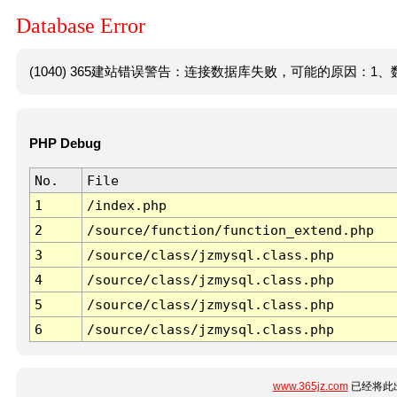
Database Error
(1040) 365建站错误警告：连接数据库失败，可能的原因：1、数
PHP Debug
No.
File
1
/index.php
2
/source/function/function_extend.php
3
/source/class/jzmysql.class.php
4
/source/class/jzmysql.class.php
5
/source/class/jzmysql.class.php
6
/source/class/jzmysql.class.php
www.365jz.com
已经将此