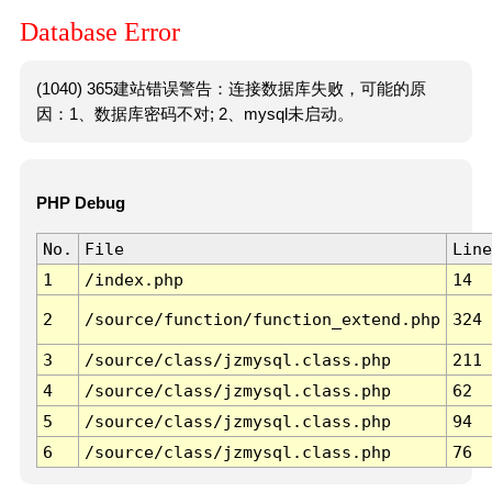
Database Error
(1040) 365建站错误警告：连接数据库失败，可能的原
因：1、数据库密码不对; 2、mysql未启动。
PHP Debug
No.
File
Line
1
/index.php
14
2
/source/function/function_extend.php
324
3
/source/class/jzmysql.class.php
211
4
/source/class/jzmysql.class.php
62
5
/source/class/jzmysql.class.php
94
6
/source/class/jzmysql.class.php
76