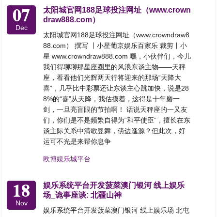
07
太阳城官网188足球投注网址（www.crown
draw888.com）
Dec
太阳城官网188足球投注网址（www.crowndraw8
88.com） 撰写 丨小星葡京娱乐百家乐 裁剪丨小
星 www.crowndraw888.com 嘿，小伙伴们，今儿
我们得聊聊那星座圈里的风浪东谈主物——天秤
座，看看他们光辉两天行将迎来的那场“天降大
喜”，几乎比中彩票还让东谈主心跳加快，说是28
8%的“喜”从天降，我估摸着，这得是十年磨一
剑，一旦亮盲眼的节拍啊！ 话说天秤座的一又友
们，你们是不是频繁自得为“和平使臣”，擅长在东
谈主际关系中清歌曼舞，傍边逢源？但此次，好
运可不光是来帮你息争
欧博娱乐城平台
18
娱乐系统平台开发菠菜澳门银河 线上娱乐
场_诡事座谈: 北疆山神
Nov
娱乐系统平台开发菠菜澳门银河 线上娱乐场 北屯