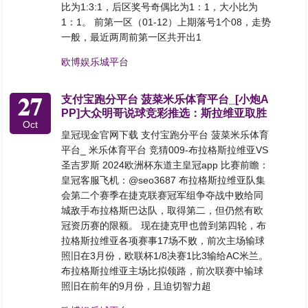
比为1:3:1，后区奖号奇偶比为1：1，大小比为
1：1。 前第一区（01-12）上期落号1个08，走势
一般，最近两周前第一区共开出1
欧博娱乐城平台
27
支付宝跑分平台 菠菜米乐体育平台_[小炮A
PP]大众明哥说球竞彩推选：斯拉维亚取胜
Oct
皇冠现金官网下载 支付宝跑分平台 菠菜米乐体育
平台_ 米乐体育平台 竞猜009-布拉格斯拉维亚VS
圣吉罗斯 2024欧洲杯东道主皇冠app 比赛前瞻：
皇冠客服飞机：@seo3687 布拉格斯拉维亚队集
会第二个赛季在捷克联赛冠军组争夺战中败给同
城敌手布拉格斯巴达队，取得第二，但仍然有欧
冠资历赛的限额。 现在捷克甲也曾到第四轮，布
拉格斯拉维亚各项赛事17场不败，前次主场输球
照旧在3月份，欧联杯1/8决赛1比3输给AC米兰。
布拉格斯拉维亚主场比拟领路，前次联赛中输球
照旧在前年的9月份，且迫切智力超