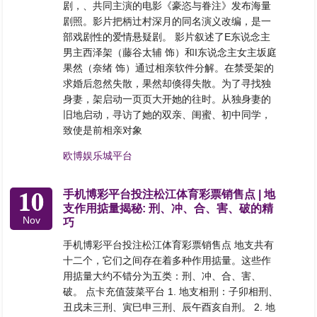
剧，、共同主演的电影《豪恣与眷注》发布海量
剧照。影片把柄辻村深月的同名演义改编，是一
部戏剧性的爱情悬疑剧。 影片叙述了E东说念主
男主西泽架（藤谷太辅 饰）和I东说念主女主坂庭
果然（奈绪 饰）通过相亲软件分解。在禁受架的
求婚后忽然失散，果然却倏得失散。为了寻找独
身妻，架启动一页页大开她的往时。从独身妻的
旧地启动，寻访了她的双亲、闺蜜、初中同学，
致使是前相亲对象
欧博娱乐城平台
10
手机博彩平台投注松江体育彩票销售点 | 地
支作用掂量揭秘: 刑、冲、合、害、破的精
Nov
巧
手机博彩平台投注松江体育彩票销售点 地支共有
十二个，它们之间存在着多种作用掂量。这些作
用掂量大约不错分为五类：刑、冲、合、害、
破。 点卡充值菠菜平台 1. 地支相刑：子卯相刑、
丑戌未三刑、寅巳申三刑、辰午酉亥自刑。 2. 地