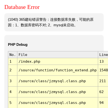
Database Error
(1040) 365建站错误警告：连接数据库失败，可能的原
因：1、数据库密码不对; 2、mysql未启动。
PHP Debug
No.
File
Line
1
/index.php
13
2
/source/function/function_extend.php
1548
3
/source/class/jzmysql.class.php
211
4
/source/class/jzmysql.class.php
62
5
/source/class/jzmysql.class.php
94