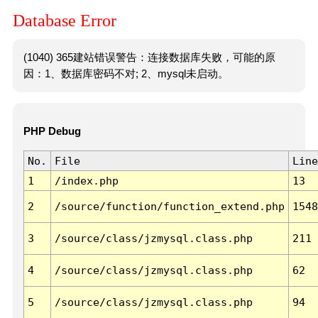
Database Error
(1040) 365建站错误警告：连接数据库失败，可能的原
因：1、数据库密码不对; 2、mysql未启动。
PHP Debug
No.
File
Line
1
/index.php
13
2
/source/function/function_extend.php
1548
3
/source/class/jzmysql.class.php
211
4
/source/class/jzmysql.class.php
62
5
/source/class/jzmysql.class.php
94