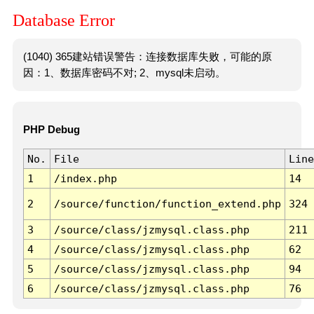
Database Error
(1040) 365建站错误警告：连接数据库失败，可能的原
因：1、数据库密码不对; 2、mysql未启动。
PHP Debug
No.
File
Line
1
/index.php
14
2
/source/function/function_extend.php
324
3
/source/class/jzmysql.class.php
211
4
/source/class/jzmysql.class.php
62
5
/source/class/jzmysql.class.php
94
6
/source/class/jzmysql.class.php
76