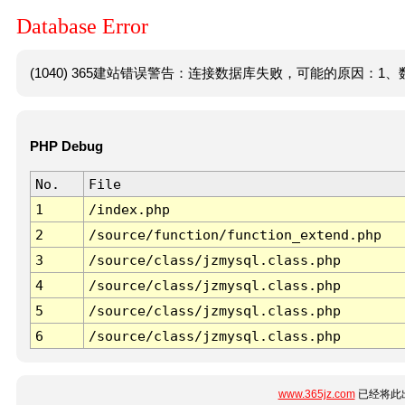
Database Error
(1040) 365建站错误警告：连接数据库失败，可能的原因：1、数
PHP Debug
No.
File
1
/index.php
2
/source/function/function_extend.php
3
/source/class/jzmysql.class.php
4
/source/class/jzmysql.class.php
5
/source/class/jzmysql.class.php
6
/source/class/jzmysql.class.php
www.365jz.com
已经将此