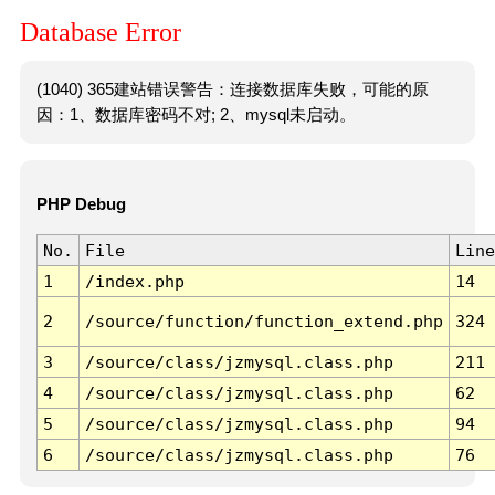
Database Error
(1040) 365建站错误警告：连接数据库失败，可能的原
因：1、数据库密码不对; 2、mysql未启动。
PHP Debug
No.
File
Line
1
/index.php
14
2
/source/function/function_extend.php
324
3
/source/class/jzmysql.class.php
211
4
/source/class/jzmysql.class.php
62
5
/source/class/jzmysql.class.php
94
6
/source/class/jzmysql.class.php
76