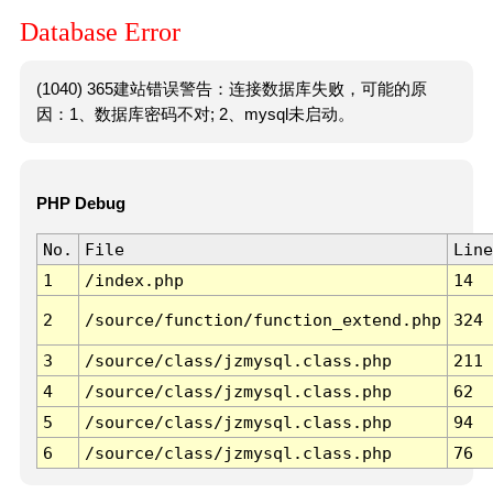
Database Error
(1040) 365建站错误警告：连接数据库失败，可能的原
因：1、数据库密码不对; 2、mysql未启动。
PHP Debug
No.
File
Line
1
/index.php
14
2
/source/function/function_extend.php
324
3
/source/class/jzmysql.class.php
211
4
/source/class/jzmysql.class.php
62
5
/source/class/jzmysql.class.php
94
6
/source/class/jzmysql.class.php
76