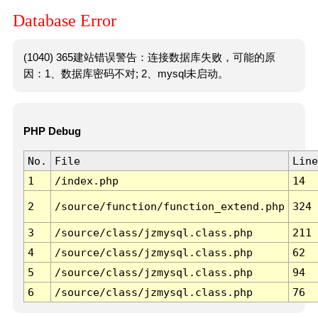
Database Error
(1040) 365建站错误警告：连接数据库失败，可能的原
因：1、数据库密码不对; 2、mysql未启动。
PHP Debug
No.
File
Line
1
/index.php
14
2
/source/function/function_extend.php
324
3
/source/class/jzmysql.class.php
211
4
/source/class/jzmysql.class.php
62
5
/source/class/jzmysql.class.php
94
6
/source/class/jzmysql.class.php
76