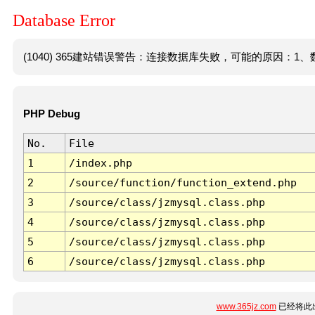
Database Error
(1040) 365建站错误警告：连接数据库失败，可能的原因：1、数
PHP Debug
No.
File
1
/index.php
2
/source/function/function_extend.php
3
/source/class/jzmysql.class.php
4
/source/class/jzmysql.class.php
5
/source/class/jzmysql.class.php
6
/source/class/jzmysql.class.php
www.365jz.com
已经将此