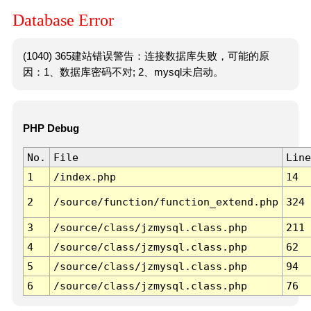
Database Error
(1040) 365建站错误警告：连接数据库失败，可能的原
因：1、数据库密码不对; 2、mysql未启动。
PHP Debug
No.
File
Line
1
/index.php
14
2
/source/function/function_extend.php
324
3
/source/class/jzmysql.class.php
211
4
/source/class/jzmysql.class.php
62
5
/source/class/jzmysql.class.php
94
6
/source/class/jzmysql.class.php
76