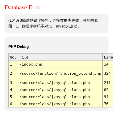
Database Error
(1040) 365建站错误警告：连接数据库失败，可能的原
因：1、数据库密码不对; 2、mysql未启动。
PHP Debug
No.
File
Line
1
/index.php
14
2
/source/function/function_extend.php
324
3
/source/class/jzmysql.class.php
211
4
/source/class/jzmysql.class.php
62
5
/source/class/jzmysql.class.php
94
6
/source/class/jzmysql.class.php
76