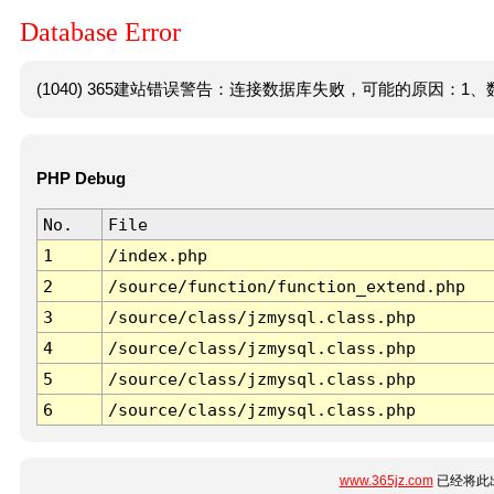
Database Error
(1040) 365建站错误警告：连接数据库失败，可能的原因：1、数
PHP Debug
No.
File
1
/index.php
2
/source/function/function_extend.php
3
/source/class/jzmysql.class.php
4
/source/class/jzmysql.class.php
5
/source/class/jzmysql.class.php
6
/source/class/jzmysql.class.php
www.365jz.com
已经将此