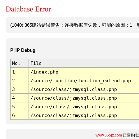
Database Error
(1040) 365建站错误警告：连接数据库失败，可能的原因：1、数
PHP Debug
No.
File
1
/index.php
2
/source/function/function_extend.php
3
/source/class/jzmysql.class.php
4
/source/class/jzmysql.class.php
5
/source/class/jzmysql.class.php
6
/source/class/jzmysql.class.php
www.365jz.com
已经将此