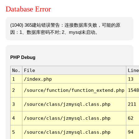
Database Error
(1040) 365建站错误警告：连接数据库失败，可能的原
因：1、数据库密码不对; 2、mysql未启动。
PHP Debug
No.
File
Line
1
/index.php
13
2
/source/function/function_extend.php
1548
3
/source/class/jzmysql.class.php
211
4
/source/class/jzmysql.class.php
62
5
/source/class/jzmysql.class.php
94