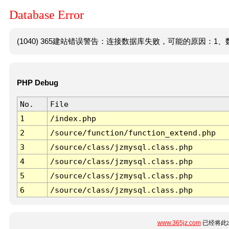
Database Error
(1040) 365建站错误警告：连接数据库失败，可能的原因：1、数
PHP Debug
No.
File
1
/index.php
2
/source/function/function_extend.php
3
/source/class/jzmysql.class.php
4
/source/class/jzmysql.class.php
5
/source/class/jzmysql.class.php
6
/source/class/jzmysql.class.php
www.365jz.com
已经将此