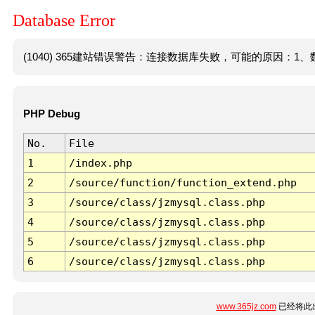
Database Error
(1040) 365建站错误警告：连接数据库失败，可能的原因：1、数
PHP Debug
No.
File
1
/index.php
2
/source/function/function_extend.php
3
/source/class/jzmysql.class.php
4
/source/class/jzmysql.class.php
5
/source/class/jzmysql.class.php
6
/source/class/jzmysql.class.php
www.365jz.com
已经将此