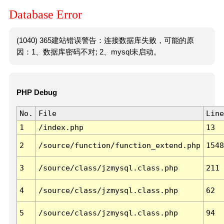
Database Error
(1040) 365建站错误警告：连接数据库失败，可能的原
因：1、数据库密码不对; 2、mysql未启动。
PHP Debug
No.
File
Line
1
/index.php
13
2
/source/function/function_extend.php
1548
3
/source/class/jzmysql.class.php
211
4
/source/class/jzmysql.class.php
62
5
/source/class/jzmysql.class.php
94