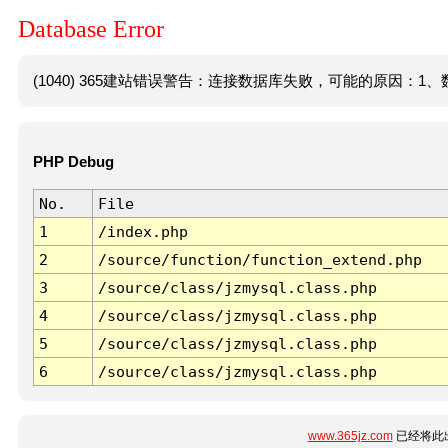
Database Error
(1040) 365建站错误警告：连接数据库失败，可能的原因：1、数
PHP Debug
No.
File
1
/index.php
2
/source/function/function_extend.php
3
/source/class/jzmysql.class.php
4
/source/class/jzmysql.class.php
5
/source/class/jzmysql.class.php
6
/source/class/jzmysql.class.php
www.365jz.com
已经将此