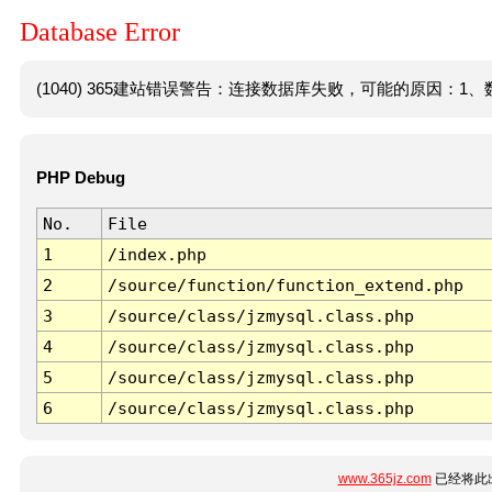
Database Error
(1040) 365建站错误警告：连接数据库失败，可能的原因：1、数
PHP Debug
No.
File
1
/index.php
2
/source/function/function_extend.php
3
/source/class/jzmysql.class.php
4
/source/class/jzmysql.class.php
5
/source/class/jzmysql.class.php
6
/source/class/jzmysql.class.php
www.365jz.com
已经将此