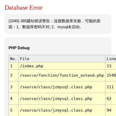
Database Error
(1040) 365建站错误警告：连接数据库失败，可能的原
因：1、数据库密码不对; 2、mysql未启动。
PHP Debug
No.
File
Line
1
/index.php
13
2
/source/function/function_extend.php
1548
3
/source/class/jzmysql.class.php
211
4
/source/class/jzmysql.class.php
62
5
/source/class/jzmysql.class.php
94