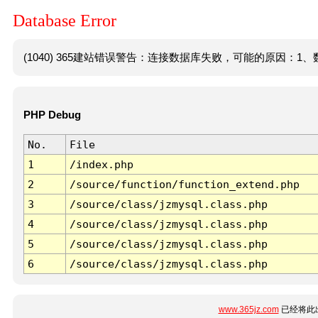
Database Error
(1040) 365建站错误警告：连接数据库失败，可能的原因：1、数
PHP Debug
No.
File
1
/index.php
2
/source/function/function_extend.php
3
/source/class/jzmysql.class.php
4
/source/class/jzmysql.class.php
5
/source/class/jzmysql.class.php
6
/source/class/jzmysql.class.php
www.365jz.com
已经将此