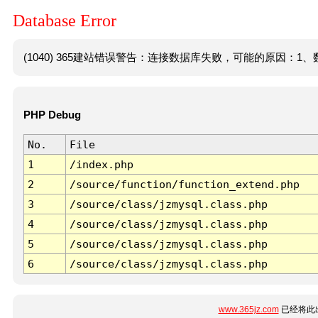
Database Error
(1040) 365建站错误警告：连接数据库失败，可能的原因：1、数
PHP Debug
No.
File
1
/index.php
2
/source/function/function_extend.php
3
/source/class/jzmysql.class.php
4
/source/class/jzmysql.class.php
5
/source/class/jzmysql.class.php
6
/source/class/jzmysql.class.php
www.365jz.com
已经将此