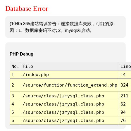
Database Error
(1040) 365建站错误警告：连接数据库失败，可能的原
因：1、数据库密码不对; 2、mysql未启动。
PHP Debug
No.
File
Line
1
/index.php
14
2
/source/function/function_extend.php
324
3
/source/class/jzmysql.class.php
211
4
/source/class/jzmysql.class.php
62
5
/source/class/jzmysql.class.php
94
6
/source/class/jzmysql.class.php
76