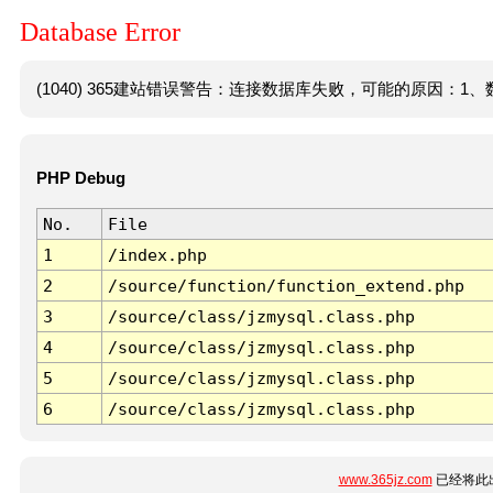
Database Error
(1040) 365建站错误警告：连接数据库失败，可能的原因：1、数
PHP Debug
No.
File
1
/index.php
2
/source/function/function_extend.php
3
/source/class/jzmysql.class.php
4
/source/class/jzmysql.class.php
5
/source/class/jzmysql.class.php
6
/source/class/jzmysql.class.php
www.365jz.com
已经将此