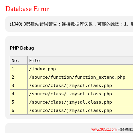
Database Error
(1040) 365建站错误警告：连接数据库失败，可能的原因：1、数
PHP Debug
No.
File
1
/index.php
2
/source/function/function_extend.php
3
/source/class/jzmysql.class.php
4
/source/class/jzmysql.class.php
5
/source/class/jzmysql.class.php
6
/source/class/jzmysql.class.php
www.365jz.com
已经将此