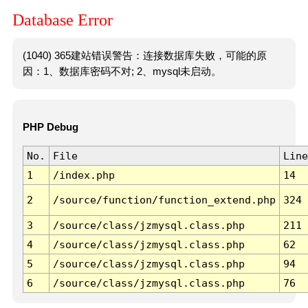
Database Error
(1040) 365建站错误警告：连接数据库失败，可能的原
因：1、数据库密码不对; 2、mysql未启动。
PHP Debug
No.
File
Line
1
/index.php
14
2
/source/function/function_extend.php
324
3
/source/class/jzmysql.class.php
211
4
/source/class/jzmysql.class.php
62
5
/source/class/jzmysql.class.php
94
6
/source/class/jzmysql.class.php
76