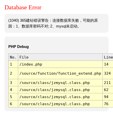
Database Error
(1040) 365建站错误警告：连接数据库失败，可能的原
因：1、数据库密码不对; 2、mysql未启动。
PHP Debug
No.
File
Line
1
/index.php
14
2
/source/function/function_extend.php
324
3
/source/class/jzmysql.class.php
211
4
/source/class/jzmysql.class.php
62
5
/source/class/jzmysql.class.php
94
6
/source/class/jzmysql.class.php
76