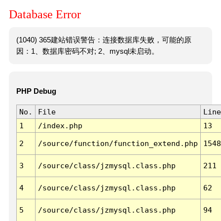
Database Error
(1040) 365建站错误警告：连接数据库失败，可能的原
因：1、数据库密码不对; 2、mysql未启动。
PHP Debug
No.
File
Line
1
/index.php
13
2
/source/function/function_extend.php
1548
3
/source/class/jzmysql.class.php
211
4
/source/class/jzmysql.class.php
62
5
/source/class/jzmysql.class.php
94