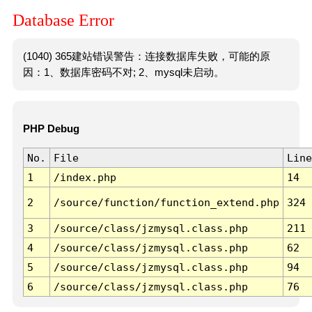
Database Error
(1040) 365建站错误警告：连接数据库失败，可能的原
因：1、数据库密码不对; 2、mysql未启动。
PHP Debug
No.
File
Line
1
/index.php
14
2
/source/function/function_extend.php
324
3
/source/class/jzmysql.class.php
211
4
/source/class/jzmysql.class.php
62
5
/source/class/jzmysql.class.php
94
6
/source/class/jzmysql.class.php
76