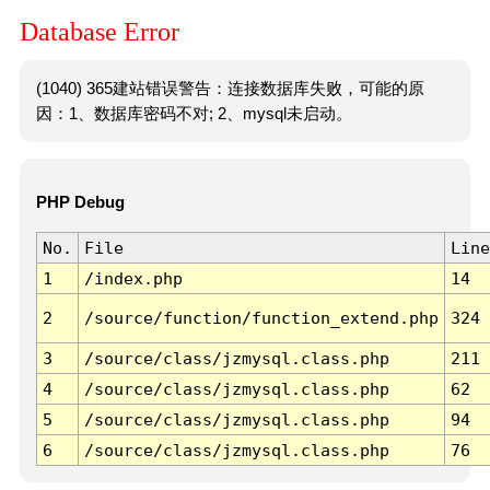
Database Error
(1040) 365建站错误警告：连接数据库失败，可能的原
因：1、数据库密码不对; 2、mysql未启动。
PHP Debug
No.
File
Line
1
/index.php
14
2
/source/function/function_extend.php
324
3
/source/class/jzmysql.class.php
211
4
/source/class/jzmysql.class.php
62
5
/source/class/jzmysql.class.php
94
6
/source/class/jzmysql.class.php
76