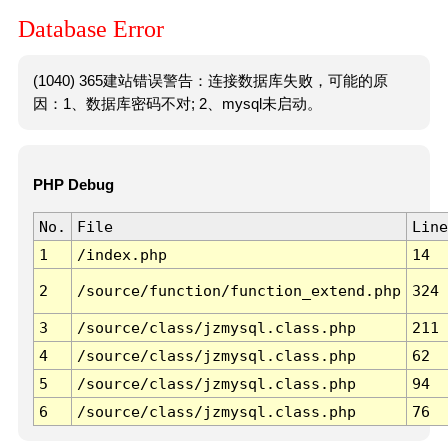
Database Error
(1040) 365建站错误警告：连接数据库失败，可能的原
因：1、数据库密码不对; 2、mysql未启动。
PHP Debug
No.
File
Line
1
/index.php
14
2
/source/function/function_extend.php
324
3
/source/class/jzmysql.class.php
211
4
/source/class/jzmysql.class.php
62
5
/source/class/jzmysql.class.php
94
6
/source/class/jzmysql.class.php
76