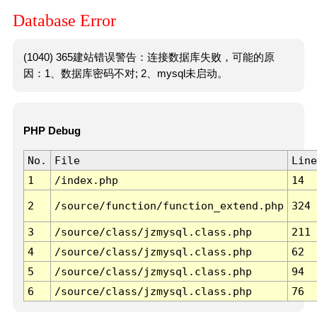
Database Error
(1040) 365建站错误警告：连接数据库失败，可能的原
因：1、数据库密码不对; 2、mysql未启动。
PHP Debug
No.
File
Line
1
/index.php
14
2
/source/function/function_extend.php
324
3
/source/class/jzmysql.class.php
211
4
/source/class/jzmysql.class.php
62
5
/source/class/jzmysql.class.php
94
6
/source/class/jzmysql.class.php
76