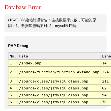
Database Error
(1040) 365建站错误警告：连接数据库失败，可能的原
因：1、数据库密码不对; 2、mysql未启动。
PHP Debug
No.
File
Line
1
/index.php
14
2
/source/function/function_extend.php
324
3
/source/class/jzmysql.class.php
211
4
/source/class/jzmysql.class.php
62
5
/source/class/jzmysql.class.php
94
6
/source/class/jzmysql.class.php
76